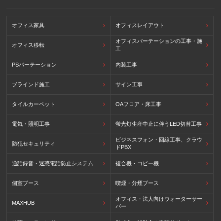
オフィス家具
オフィスレイアウト
オフィスパーテーションの工事・施
オフィス移転
工
PSパーテーション
内装工事
ブラインド施工
サイン工事
タイルカーペット
OAフロア・床工事
電気・照明工事
蛍光灯生産中止に伴うLED切替工事
ビジネスフォン・回線工事、クラウ
防犯セキュリティ
ドPBX
通話録音・迷惑電話防止システム
複合機・コピー機
個室ブース
喫煙・分煙ブース
オフィス・法人向けウォーターサー
MAXHUB
バー