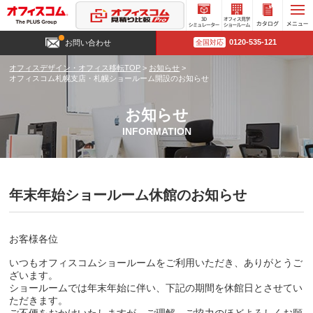
3D
オフィ
カタロ
0120-535-121
お問い合わせ
全国対応
シミュ
ス見学
グ請求
レータ
ショー
オフィスデザイン・オフィス移転TOP
>
お知らせ
>
ー
ルーム
オフィスコム札幌支店・札幌ショールーム開設のお知らせ
お知らせ
INFORMATION
年末年始ショールーム休館のお知らせ
お客様各位
いつもオフィスコムショールームをご利用いただき、ありがとうご
ざいます。
ショールームでは年末年始に伴い、下記の期間を休館日とさせてい
ただきます。