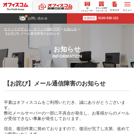
3D
オフィ
カタロ
0120-535-121
お問い合わせ
全国対応
シミュ
ス見学
グ請求
レータ
ショー
オフィスデザイン・オフィス移転TOP
>
お知らせ
>
ー
ルーム
【お詫び】メール通信障害のお知らせ
お知らせ
INFORMATION
【お詫び】メール通信障害のお知らせ
平素はオフィスコムをご利用いただき、誠にありがとうございま
す。
弊社メールサーバーの一部に不具合が発生し、お客様からのメール
が受信できない事象が発生しております。
現在、復旧作業に努めておりますので、復旧が完了し次第、改めて