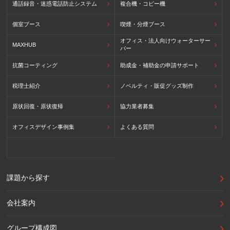
通話録音・迷惑電話防止システム
複合機・コピー機
個室ブース
喫煙・分煙ブース
オフィス・法人向けウォーターサー
MAXHUB
バー
抗菌コーティング
助成金・補助金の申請サポート
税理士紹介
ノベルティ・販促グッズ制作
原状回復・原状復帰
協力業者募集
オフィスデザイン事例集
よくある質問
課題から探す
会社案内
グループ構成図