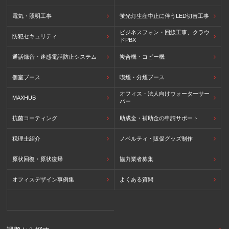
電気・照明工事
蛍光灯生産中止に伴うLED切替工事
ビジネスフォン・回線工事、クラウ
防犯セキュリティ
ドPBX
通話録音・迷惑電話防止システム
複合機・コピー機
個室ブース
喫煙・分煙ブース
オフィス・法人向けウォーターサー
MAXHUB
バー
抗菌コーティング
助成金・補助金の申請サポート
税理士紹介
ノベルティ・販促グッズ制作
原状回復・原状復帰
協力業者募集
オフィスデザイン事例集
よくある質問