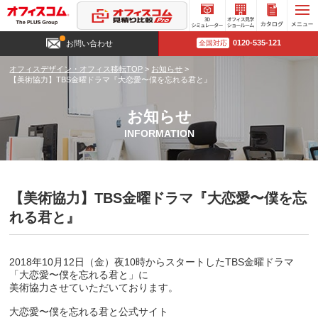
3D
オフィ
カタロ
0120-535-121
お問い合わせ
全国対応
シミュ
ス見学
グ請求
レータ
ショー
オフィスデザイン・オフィス移転TOP
>
お知らせ
>
ー
ルーム
【美術協力】TBS金曜ドラマ『大恋愛〜僕を忘れる君と』
お知らせ
INFORMATION
【美術協力】TBS金曜ドラマ『大恋愛〜僕を忘
れる君と』
2018年10月12日（金）夜10時からスタートしたTBS金曜ドラマ
「大恋愛〜僕を忘れる君と」に
美術協力させていただいております。
大恋愛〜僕を忘れる君と公式サイト