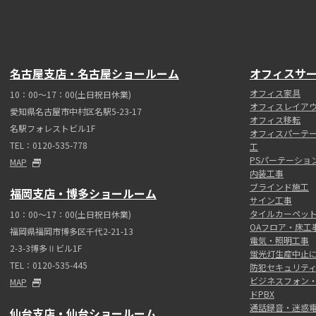
名古屋支店・名古屋ショールーム
オフィスサ
オフィス家具
10：00～17：00(土日祝日休業)
オフィスレイア
愛知県名古屋市中村区名駅5-23-17
オフィス移転
名駅フォレストビル1F
オフィスパーテ
TEL：0120-535-778
工
PSパーテーショ
MAP
内装工事
ブラインド施工
福岡支店・博多ショールーム
サイン工事
タイルカーペッ
10：00～17：00(土日祝日休業)
OAフロア・床工
福岡県福岡市博多区千代2-21-13
電気・照明工事
2-3-3博多Ⅱビル1F
蛍光灯生産中止に
TEL：0120-535-445
防犯セキュリテ
ビジネスフォン
MAP
ドPBX
通話録音・迷惑
仙台支店・仙台ショールーム