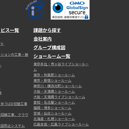
ービス一覧
課題から探す
会社案内
ウト
グループ構成図
ーションの工事・施
ショールーム一覧
東京本社・市ヶ谷ライブショールー
ン
ム
東京・秋葉原ショールーム
東京・新宿ショールーム
神奈川・横浜元町ショールーム
ト
大阪・天満橋ショールーム
事
大阪・天満橋ライブショールーム
愛知・名古屋ショールーム
伴うLED切替工事
福岡・博多ショールーム
ィ
宮城・仙台ショールーム
・回線工事、クラウ
北海道・札幌ショールーム
広島支店・広島ライブショールーム
電話防止システム