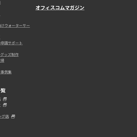
機
オフィスコムマガジン
ス
向けウォーターサー
グ
の申請サポート
促グッズ制作
復帰
ン事例集
一覧
店
ン
ピング店