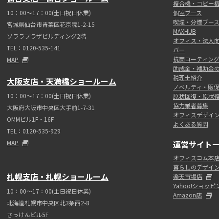
複合機・コピー
10：00～17：00(土日祝日休業)
個室ブース
喫煙・分煙ブー
宮城県仙台市青葉区花京院1-2-15
MAXHUB
ソララプラザビルディング2階
オフィス・法人
TEL：0120-535-141
バー
抗菌コーティン
MAP
助成金・補助金
税理士紹介
大阪支店・天満橋ショールーム
ノベルティ・販
10：00～17：00(土日祝日休業)
原状回復・原状
協力業者募集
大阪府大阪市中央区大手前1-7-31
オフィスデザイ
OMMビル1F・16F
よくある質問
TEL：0120-535-929
MAP
運営サイト
オフィスコム本
暮らしのデザイ
札幌支店・札幌ショールーム
楽天市場店
Yahoo!ショッ
10：00～17：00(土日祝日休業)
Amazon店
北海道札幌市中央区北3条西2-8
さっけんビル5F