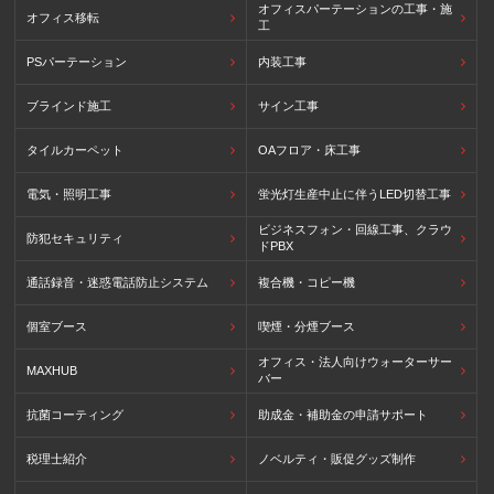
オフィスパーテーションの工事・施
オフィス移転
工
PSパーテーション
内装工事
ブラインド施工
サイン工事
タイルカーペット
OAフロア・床工事
電気・照明工事
蛍光灯生産中止に伴うLED切替工事
ビジネスフォン・回線工事、クラウ
防犯セキュリティ
ドPBX
通話録音・迷惑電話防止システム
複合機・コピー機
個室ブース
喫煙・分煙ブース
オフィス・法人向けウォーターサー
MAXHUB
バー
抗菌コーティング
助成金・補助金の申請サポート
税理士紹介
ノベルティ・販促グッズ制作