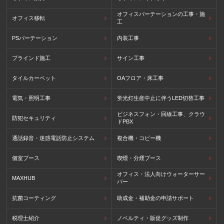
オフィスパーテーションの工事・施
オフィス移転
工
PSパーテーション
内装工事
ブラインド施工
サイン工事
タイルカーペット
OAフロア・床工事
電気・照明工事
蛍光灯生産中止に伴うLED切替工事
ビジネスフォン・回線工事、クラウ
防犯セキュリティ
ドPBX
通話録音・迷惑電話防止システム
複合機・コピー機
個室ブース
喫煙・分煙ブース
オフィス・法人向けウォーターサー
MAXHUB
バー
抗菌コーティング
助成金・補助金の申請サポート
税理士紹介
ノベルティ・販促グッズ制作