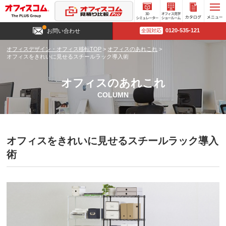
3D
オフィ
カタロ
0120-535-121
お問い合わせ
全国対応
シミュ
ス見学
グ請求
レータ
ショー
オフィスデザイン・オフィス移転TOP
>
オフィスのあれこれ
>
ー
ルーム
オフィスをきれいに見せるスチールラック導入術
オフィスのあれこれ
COLUMN
オフィスをきれいに見せるスチールラック導入
術