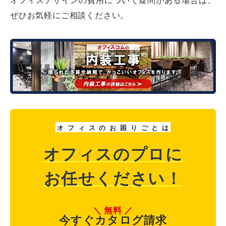
ぜひお気軽にご相談ください。
オ
フ
ィ
ス
の
お
困
り
ご
と
は
オフィスのプロに
お任せください！
無料
今すぐカタログ請求