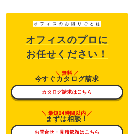
オ
フ
ィ
ス
の
お
困
り
ご
と
は
オフィスのプロに
お任せください！
無料
今すぐカタログ請求
カタログ請求はこちら
最短24時間以内
まずは相談！
お問合せ・見積依頼はこちら