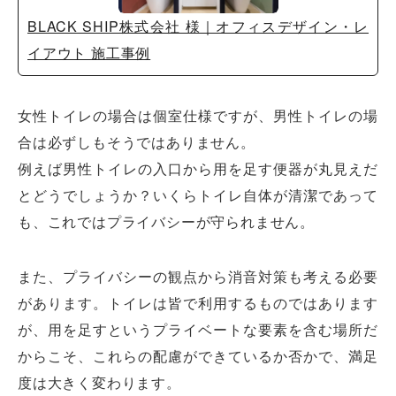
BLACK SHIP株式会社 様｜オフィスデザイン・レ
イアウト 施工事例
女性トイレの場合は個室仕様ですが、男性トイレの場
合は必ずしもそうではありません。
例えば男性トイレの入口から用を足す便器が丸見えだ
とどうでしょうか？いくらトイレ自体が清潔であって
も、これではプライバシーが守られません。
オフィスレイアウト、移転・納期
また、プライバシーの観点から消音対策も考える必要
や
予算の相談、見積依頼など
があります。トイレは皆で利用するものではあります
お気軽にご相談ください！
が、用を足すというプライベートな要素を含む場所だ
からこそ、これらの配慮ができているか否かで、満足
お問合せ・見積依頼をする
度は大きく変わります。