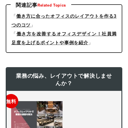
関連記事
Related Topics
「
働き方に合ったオフィスのレイアウトを作る3
」
つのコツ
「
働き方を改善するオフィスデザイン！社員満
」
足度を上げるポイントや事例を紹介
業務の悩み、レイアウトで解決しませ
んか？
無料