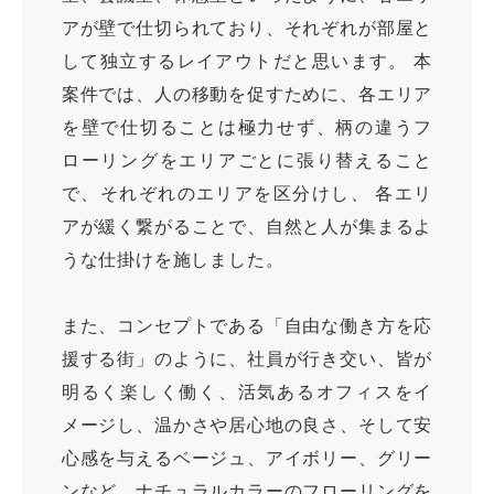
アが壁で仕切られており、それぞれが部屋と
して独立するレイアウトだと思います。 本
案件では、人の移動を促すために、各エリア
を壁で仕切ることは極力せず、柄の違うフ
ローリングをエリアごとに張り替えること
で、それぞれのエリアを区分けし、 各エリ
アが緩く繋がることで、自然と人が集まるよ
うな仕掛けを施しました。
また、コンセプトである「自由な働き方を応
オフィスレイアウト、移転・納期
や
援する街」のように、社員が行き交い、皆が
予算の相談、見積依頼など
明るく楽しく働く、活気あるオフィスをイ
お気軽にご相談ください！
メージし、温かさや居心地の良さ、そして安
心感を与えるベージュ、アイボリー、グリー
お問合せ・見積依頼をする
ンなど、ナチュラルカラーのフローリングを