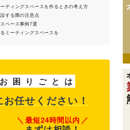
ミーティングスペースを作るときの考え方
新設する際の注意点
スペース事例7選
するミーティングスペースを
お
困
り
ご
と
は
に
お任せください！
最短24時間以内
まずは相談！