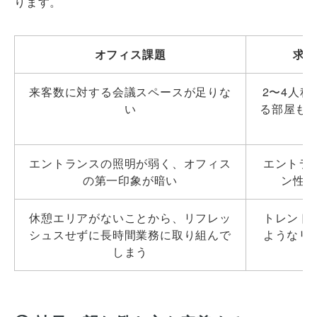
ります。
オフィス課題
求め
来客数に対する会議スペースが足りな
2〜4人
い
る部屋も
エントランスの照明が弱く、オフィス
エントラ
の第一印象が暗い
ン性の
休憩エリアがないことから、リフレッ
トレンド
シュスせずに長時間業務に取り組んで
ようなリ
しまう