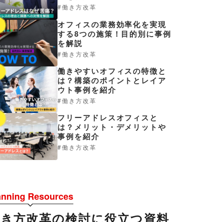
働き方改革
オフィスの業務効率化を実現
3
する8つの施策！目的別に事例
を解説
働き方改革
働きやすいオフィスの特徴と
4
は？構築のポイントとレイア
ウト事例を紹介
働き方改革
フリーアドレスオフィスと
5
は？メリット・デメリットや
事例を紹介
働き方改革
anning Resources
働き方改革の検討に役立つ資料