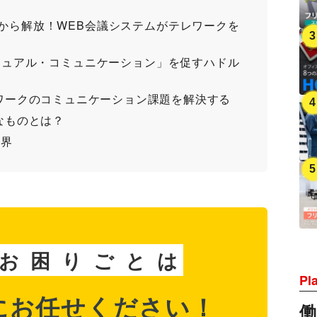
約から解放！WEB会議システムがテレワークを
ジュアル・コミュニケーション」を促すハドル
ワークのコミュニケーション課題を解決する
なものとは？
世界
お
困
り
ご
と
は
Pl
に
お任せください！