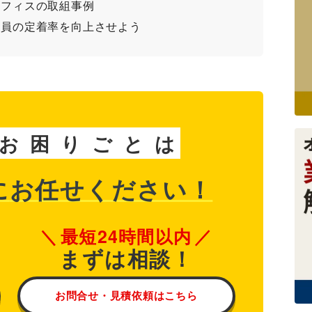
オフィスの取組事例
社員の定着率を向上させよう
お
困
り
ご
と
は
に
お任せください！
最短24時間以内
まずは相談！
お問合せ・見積依頼はこちら