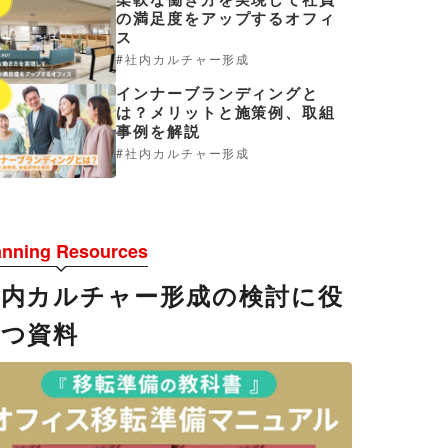
3
の満足度をアップするオフィ
ス
社内カルチャー形成
インナーブランディングと
4
は？メリットと施策例、取組
事例を解説
社内カルチャー形成
anning Resources
社内カルチャー形成の検討に役
立つ資料