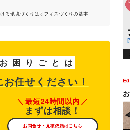
働ける環境づくりはオフィスづくりの基本
お
困
り
ご
と
は
に
お任せください！
Edi
最短24時間以内
まずは相談！
お問合せ・見積依頼はこちら