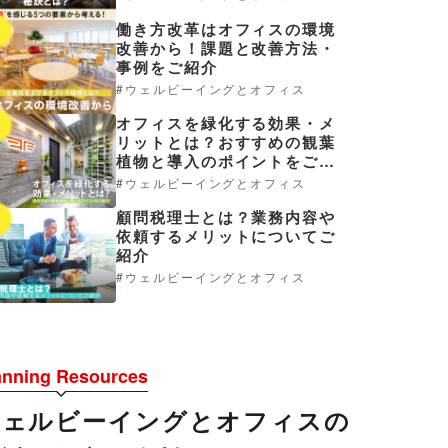
働き方改革はオフィスの環境
3
改善から！課題と改善方法・
事例をご紹介
ウェルビーイングとオフィス
オフィスを緑化する効果・メ
4
リットとは？おすすめの観葉
植物と導入のポイントをご紹
介
ウェルビーイングとオフィス
顧問税理士とは？業務内容や
5
依頼するメリットについてご
紹介
ウェルビーイングとオフィス
anning Resources
ウェルビーイングとオフィスの