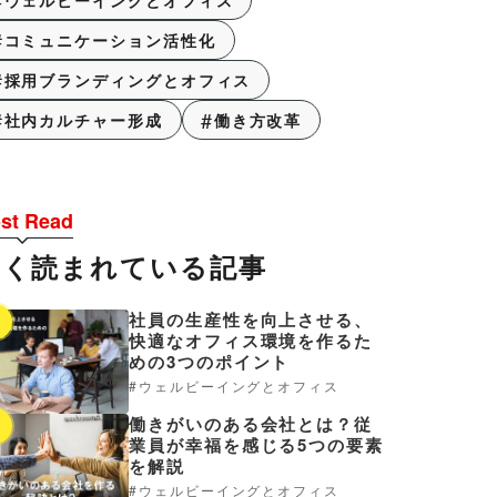
ウェルビーイングとオフィス
コミュニケーション活性化
採用ブランディングとオフィス
社内カルチャー形成
働き方改革
st Read
よく読まれている記事
社員の生産性を向上させる、
1
快適なオフィス環境を作るた
めの3つのポイント
ウェルビーイングとオフィス
働きがいのある会社とは？従
2
業員が幸福を感じる5つの要素
を解説
ウェルビーイングとオフィス