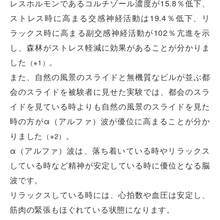
レスホルモンであるコルチゾール濃度が15.8％低下、
ストレス時に高まる交感神経活動は19.4％低下、リ
ラックス時に高まる副交感神経活動が102％亢進を示
し、森林がストレス軽減に効果があることが分かりま
した
。
（※1）
また、自然の風景のスライドと無機質なビルが並ぶ都
会のスライドを被験者に見せた実験では、都会のスラ
イドを見ている時よりも自然の風景のスライドを見た
時の方がα（アルファ）波が優位に高まることが分か
りました
。
（※2）
α（アルファ）波は、落ち着いている時やリラックス
している時など精神が安定している時に優位となる脳
波です。
リラックスしている時には、心拍数や血圧は安定し、
筋肉の緊張もほぐれている状態になります。