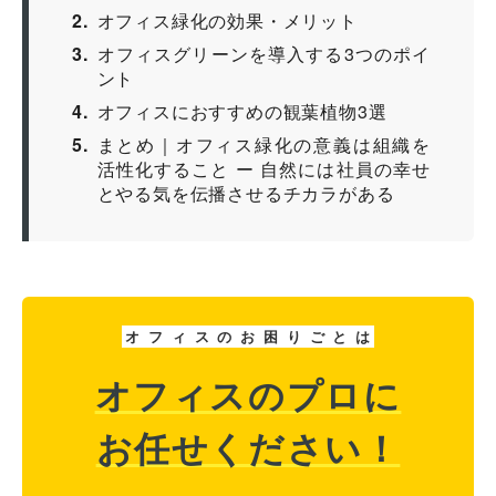
2
オフィス緑化の効果・メリット
3
オフィスグリーンを導入する3つのポイ
ント
4
オフィスにおすすめの観葉植物3選
5
まとめ｜オフィス緑化の意義は組織を
活性化すること ー 自然には社員の幸せ
とやる気を伝播させるチカラがある
オ
フ
ィ
ス
の
お
困
り
ご
と
は
オフィスのプロに
お任せください！