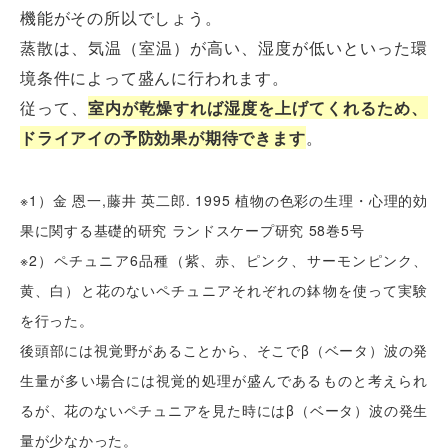
機能がその所以でしょう。
蒸散は、気温（室温）が高い、湿度が低いといった環
境条件によって盛んに行われます。
従って、
室内が乾燥すれば湿度を上げてくれるため、
ドライアイの予防効果が期待できます
。
※1）金 恩一,藤井 英二郎. 1995 植物の色彩の生理・心理的効
果に関する基礎的研究 ランドスケープ研究 58巻5号
※2）ペチュニア6品種（紫、赤、ピンク、サーモンピンク、
黄、白）と花のないペチュニアそれぞれの鉢物を使って実験
を行った。
後頭部には視覚野があることから、そこでβ（ベータ）波の発
生量が多い場合には視覚的処理が盛んであるものと考えられ
るが、花のないペチュニアを見た時にはβ（ベータ）波の発生
量が少なかった。