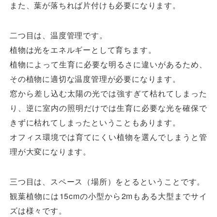
また、葉が落ちれば片付けも必要になります。
二つ目は、温度管理です。
植物は光をエネルギーとして育ちます。
植物によって生育に必要な明るさに違いがあるため、
その植物に適切な温度管理が必要になります。
窓から差し込む太陽の光では強すぎて枯れてしまった
り、逆に室内の照明だけでは生育に必要な光を確保で
きずに枯れてしまったということもあります。
オフィス環境では育てにくい植物を選んでしまうと管
オフィスレイアウト、移転・納期
理が大変になります。
や
予算の相談、見積依頼など
お気軽にご相談ください！
三つ目は、スペース（場所）をとるということです。
観葉植物には15cmの小型から2mもある大型までサイ
お問合せ・見積依頼をする
ズは様々です。