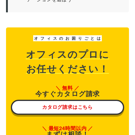
オ
フ
ィ
ス
の
お
困
り
ご
と
は
オフィスのプロに
お任せください！
無料
今すぐカタログ請求
カタログ請求はこちら
最短24時間以内
まずは相談！