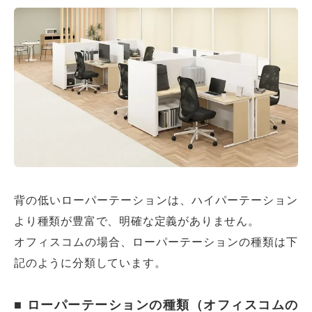
背の低いローパーテーションは、ハイパーテーション
オフィスレイアウト、移転・納期
や
より種類が豊富で、明確な定義がありません。
予算の相談、見積依頼など
オフィスコムの場合、ローパーテーションの種類は下
お気軽にご相談ください！
記のように分類しています。
お問合せ・見積依頼をする
■ ローパーテーションの種類（オフィスコムの