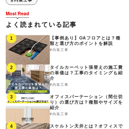
Most Read
よく読まれている記事
【事例あり】OAフロアとは？種
1
類と選び方のポイントを解説
内装工事
タイルカーペット張替えの施工費
2
の単価は？工事のタイミングも紹
介
内装工事
オフィスパーテーション（間仕切
3
り）の選び方は？種類やサイズを
紹介
内装工事
スケルトン天井とは？オフィスで
4