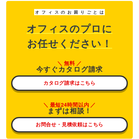
オ
フ
ィ
ス
の
お
困
り
ご
と
は
オフィスのプロに
お任せください！
無料
今すぐカタログ請求
カタログ請求はこちら
最短24時間以内
まずは相談！
お問合せ・見積依頼はこちら