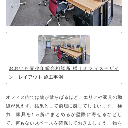
おおいた青少年総合相談所 様｜オフィスデザイ
ン・レイアウト 施工事例
オフィスレイアウト、移転・納期
や
予算の相談、見積依頼など
オフィス内では物が散らばるほど、エリアや家具の動
線が見えず、結果として窮屈に感じてしまいます。 極
お気軽にご相談ください！
力、家具を1ヵ所にまとめるか壁際に寄せるなどし
お問合せ・見積依頼をする
て、何もないスペースを確保しておきましょう。 物を