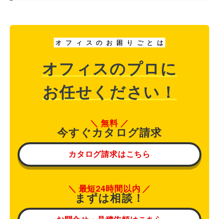
オ
フ
ィ
ス
の
お
困
り
ご
と
は
オフィスのプロに
お任せください！
無料
今すぐカタログ請求
カタログ請求はこちら
最短24時間以内
まずは相談！