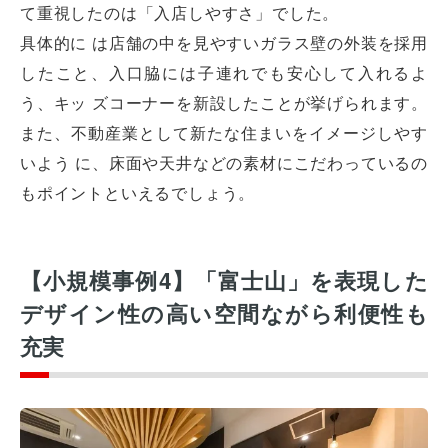
て重視したのは「入店しやすさ」でした。
具体的に は店舗の中を見やすいガラス壁の外装を採用
したこと、入口脇には子連れでも安心して入れるよ
う、キッ ズコーナーを新設したことが挙げられます。
また、不動産業として新たな住まいをイメージしやす
いよう に、床面や天井などの素材にこだわっているの
もポイントといえるでしょう。
【小規模事例4】「富士山」を表現した
オフィスレイアウト、移転・納期
デザイン性の高い空間ながら利便性も
や
予算の相談、見積依頼など
充実
お気軽にご相談ください！
お問合せ・見積依頼をする