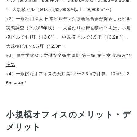
ビル（延床面積1,000坪以上、3,000坪未満：3,300～9,900m
²）大規模ビル（延床面積3,000坪以上：9,900m²～）
※2）一般社団法人 日本ビルヂング協会連合会が発表したビル
実態調査（平成25年版） 一人当たりの床面積の平均は、小規
模ビルで4.1坪（13.6²）、中規模ビルで3.9坪（13.2m²）、
大規模ビルで3.7坪（12.3m²）
※3）厚生労働省：
労働安全衛生規則 第三編 第三章 気積及び
換気
※4）一般的なオフィスの天井高2.5〜2.6mで計算。10m³ ÷ 2.
5m = 4m²
小規模オフィスのメリット・デ
メリット