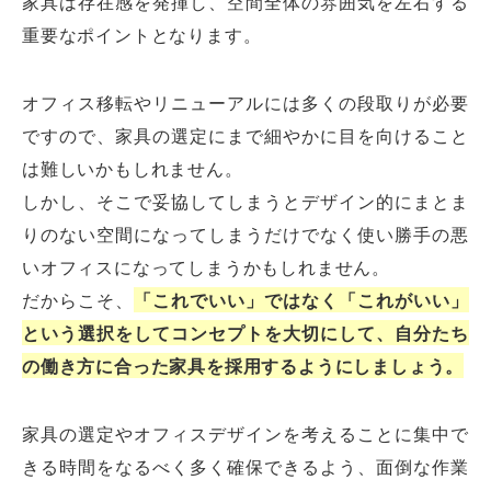
家具は存在感を発揮し、空間全体の雰囲気を左右する
重要なポイントとなります。
オフィス移転やリニューアルには多くの段取りが必要
ですので、家具の選定にまで細やかに目を向けること
は難しいかもしれません。
しかし、そこで妥協してしまうとデザイン的にまとま
りのない空間になってしまうだけでなく使い勝手の悪
いオフィスになってしまうかもしれません。
だからこそ、
「これでいい」ではなく「これがいい」
オフィスレイアウト、移転・納期
という選択をしてコンセプトを大切にして、自分たち
や
の働き方に合った家具を採用するようにしましょう。
予算の相談、見積依頼など
お気軽にご相談ください！
家具の選定やオフィスデザインを考えることに集中で
お問合せ・見積依頼をする
きる時間をなるべく多く確保できるよう、面倒な作業