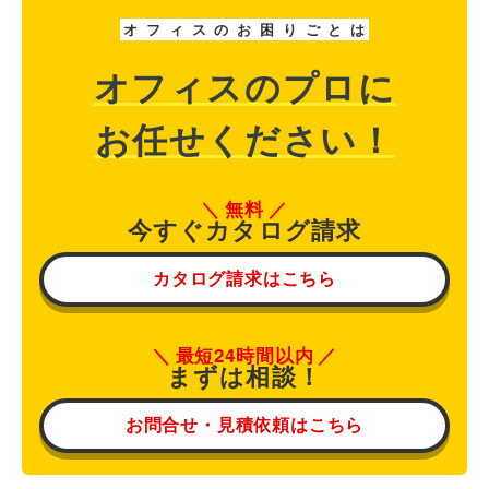
オ
フ
ィ
ス
の
お
困
り
ご
と
は
オフィスのプロに
お任せください！
無料
今すぐカタログ請求
カタログ請求はこちら
最短24時間以内
まずは相談！
お問合せ・見積依頼はこちら