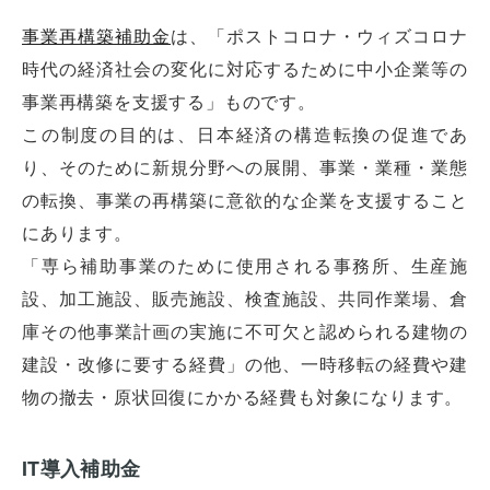
事業再構築補助金
は、「ポストコロナ・ウィズコロナ
時代の経済社会の変化に対応するために中小企業等の
事業再構築を支援する」ものです。
この制度の目的は、日本経済の構造転換の促進であ
り、そのために新規分野への展開、事業・業種・業態
の転換、事業の再構築に意欲的な企業を支援すること
にあります。
「専ら補助事業のために使用される事務所、生産施
設、加工施設、販売施設、検査施設、共同作業場、倉
オフィスレイアウト、移転・納期
庫その他事業計画の実施に不可欠と認められる建物の
や
建設・改修に要する経費」の他、一時移転の経費や建
予算の相談、見積依頼など
物の撤去・原状回復にかかる経費も対象になります。
お気軽にご相談ください！
お問合せ・見積依頼をする
IT導入補助金