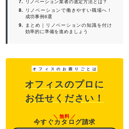
7
リノベーション業者の選定方法とは？
8
リノベーションで働きやすい職場へ！
成功事例6選
9
まとめ｜リノベーションの知識を付け
効率的に準備を進めましょう
オ
フ
ィ
ス
の
お
困
り
ご
と
は
オフィスのプロに
お任せください！
無料
今すぐカタログ請求