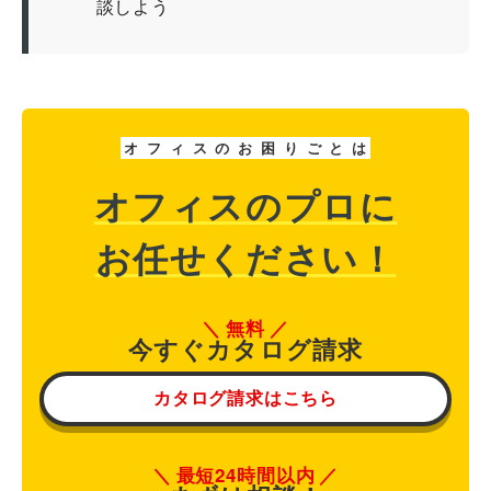
談しよう
オ
フ
ィ
ス
の
お
困
り
ご
と
は
オフィスのプロに
お任せください！
無料
今すぐカタログ請求
カタログ請求はこちら
最短24時間以内