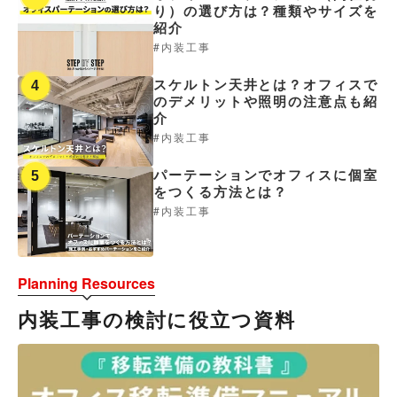
り）の選び方は？種類やサイズを
紹介
内装工事
スケルトン天井とは？オフィスで
4
のデメリットや照明の注意点も紹
介
内装工事
パーテーションでオフィスに個室
5
をつくる方法とは？
内装工事
Planning Resources
内装工事の検討に役立つ資料