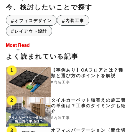
今、検討したいことで探す
オフィスデザイン
内装工事
レイアウト設計
Most Read
よく読まれている記事
【事例あり】OAフロアとは？種
1
類と選び方のポイントを解説
内装工事
タイルカーペット張替えの施工費
2
の単価は？工事のタイミングも紹
介
内装工事
オフィスパーテーション（間仕切
3