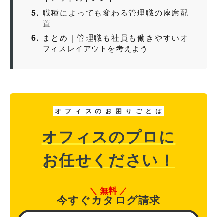
5
職種によっても変わる管理職の座席配
置
6
まとめ｜管理職も社員も働きやすいオ
フィスレイアウトを考えよう
オ
フ
ィ
ス
の
お
困
り
ご
と
は
オフィスのプロに
お任せください！
無料
今すぐカタログ請求