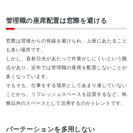
管理職の座席配置は窓際を避ける
窓際は背後からの視線を避けられ、上座にあたること
も多い場所です。
しかし、直射日光があたって作業がしにくいという難
点があり、近年では管理職の座席を配置しないことが
多くなっています。
そもそも、仕事をする場所としてあまり適していない
オフィスレイアウト、移転・納期
や
ことから、リフレッシュスペースを設置するなど、執
予算の相談、見積依頼など
務以外のスペースとして活用するのがトレンドです。
お気軽にご相談ください！
お問合せ・見積依頼をする
パーテーションを多用しない