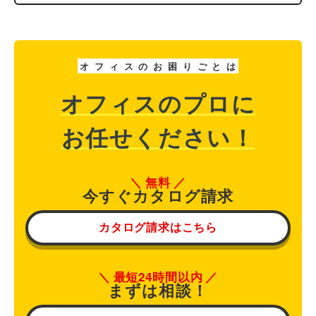
オ
フ
ィ
ス
の
お
困
り
ご
と
は
オフィスのプロに
お任せください！
無料
今すぐカタログ請求
カタログ請求はこちら
最短24時間以内
まずは相談！