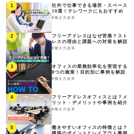
社外で仕事できる場所・スペース
1
10選！テレワークにもおすすめ
働き方改革
フリーアドレスはなぜ苦痛？スト
2
レスの理由と課題への対策を解説
働き方改革
オフィスの業務効率化を実現する
3
8つの施策！目的別に事例を解説
働き方改革
オフィスレイアウト、移転・納期
や
フリーアドレスオフィスとは？メ
4
予算の相談、見積依頼など
リット・デメリットや事例を紹介
働き方改革
お気軽にご相談ください！
お問合せ・見積依頼をする
働きやすいオフィスの特徴とは？
5
構築のポイントとレイアウト事例