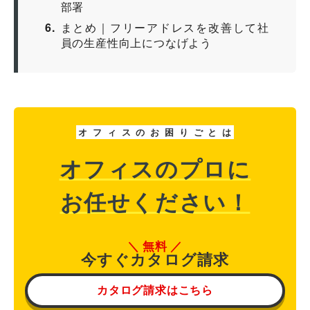
部署
6
まとめ｜フリーアドレスを改善して社
員の生産性向上につなげよう
オ
フ
ィ
ス
の
お
困
り
ご
と
は
オフィスのプロに
お任せください！
無料
今すぐカタログ請求
カタログ請求はこちら