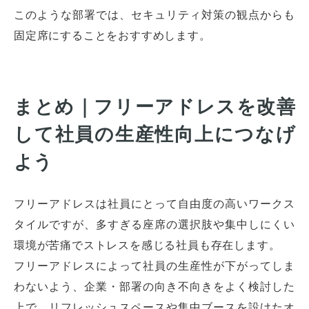
このような部署では、セキュリティ対策の観点からも
固定席にすることをおすすめします。
まとめ｜フリーアドレスを改善
して社員の生産性向上につなげ
よう
フリーアドレスは社員にとって自由度の高いワークス
オフィスレイアウト、移転・納期
や
タイルですが、多すぎる座席の選択肢や集中しにくい
予算の相談、見積依頼など
環境が苦痛でストレスを感じる社員も存在します。
お気軽にご相談ください！
フリーアドレスによって社員の生産性が下がってしま
わないよう、企業・部署の向き不向きをよく検討した
お問合せ・見積依頼をする
上で、リフレッシュスペースや集中ブースを設けたオ