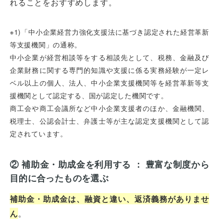
れることをおすすめします。
※1)「中小企業経営力強化支援法に基づき認定された経営革新
等支援機関」の通称。
中小企業が経営相談等をする相談先として、税務、金融及び
企業財務に関する専門的知識や支援に係る実務経験が一定レ
ベル以上の個人、法人、中小企業支援機関等を経営革新等支
援機関として認定する、国が認定した機関です。
商工会や商工会議所など中小企業支援者のほか、金融機関、
税理士、公認会計士、弁護士等が主な認定支援機関として認
定されています。
オフィスレイアウト、移転・納期
や
予算の相談、見積依頼など
② 補助金・助成金を利用する ： 豊富な制度から
目的に合ったものを選ぶ
お気軽にご相談ください！
補助金・助成金は、融資と違い、返済義務がありませ
お問合せ・見積依頼をする
ん
。