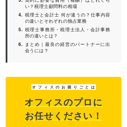
い？税理士顧問料の相場
4
税理士と会計士 何が違うの？仕事内容
の違いとそれぞれの独占業務
5
税理士事務所・税理士法人・会計事務
所の違いとは？
6
まとめ｜最良の経営のパートナーに出
会うには？
オ
フ
ィ
ス
の
お
困
り
ご
と
は
オフィスのプロに
お任せください！