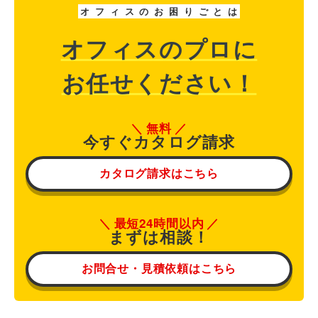
オ
フ
ィ
ス
の
お
困
り
ご
と
は
オフィスのプロに
お任せください！
無料
今すぐカタログ請求
カタログ請求はこちら
最短24時間以内
まずは相談！
お問合せ・見積依頼はこちら