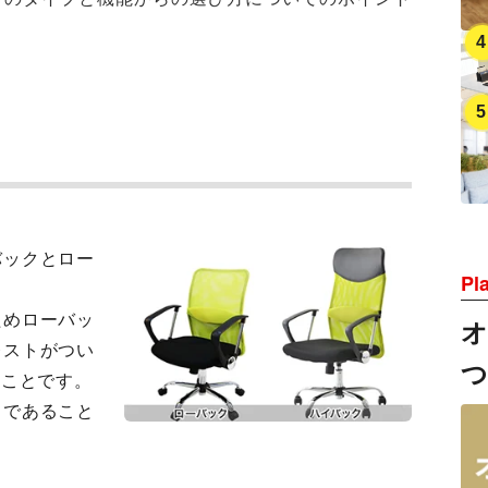
バックとロー
Pl
ためローバッ
レストがつい
ることです。
トであること