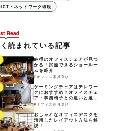
ICT・ネットワーク環境
st Read
よく読まれている記事
納得のオフィスチェアが見つ
1
かる！試座できるショールー
ムを紹介
オフィス家具選び
ゲーミングチェアはテレワー
2
クにおすすめ？オフィスチェ
ア・事務椅子との違いと選び
方
オフィス家具選び
おしゃれなオフィスデスクを
3
活用したレイアウト方法を解
説！