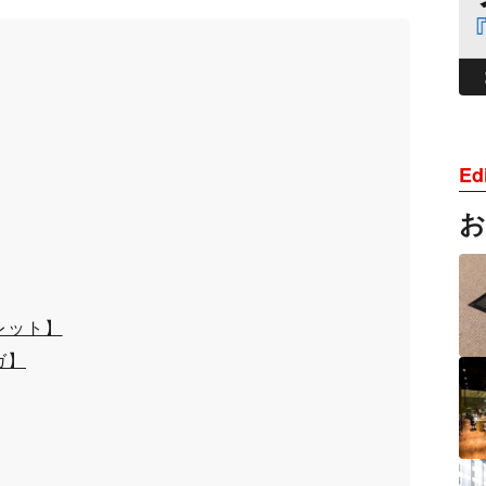
Edi
レット】
ガ】