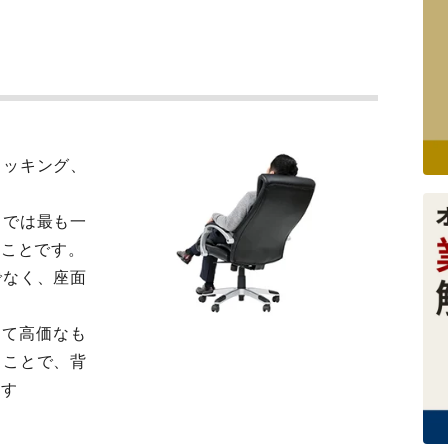
ロッキング、
中では最も一
ることです。
でなく、座面
べて高価なも
くことで、背
ます