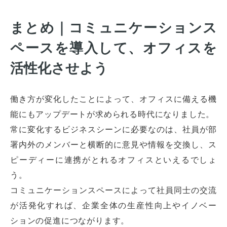
まとめ｜コミュニケーションス
ペースを導入して、オフィスを
活性化させよう
働き方が変化したことによって、オフィスに備える機
能にもアップデートが求められる時代になりました。
常に変化するビジネスシーンに必要なのは、社員が部
署内外のメンバーと横断的に意見や情報を交換し、ス
オフィスレイアウト、移転・納期
ピーディーに連携がとれるオフィスといえるでしょ
や
予算の相談、見積依頼など
う。
お気軽にご相談ください！
コミュニケーションスペースによって社員同士の交流
が活発化すれば、企業全体の生産性向上やイノベー
お問合せ・見積依頼をする
ションの促進につながります。