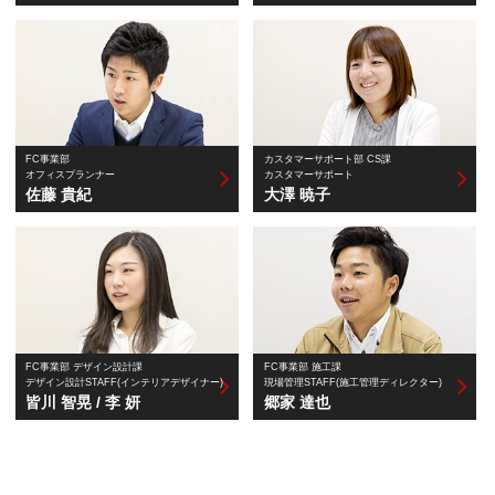
FC事業部
カスタマーサポート部 CS課
オフィスプランナー
カスタマーサポート
佐藤 貴紀
大澤 暁子
FC事業部 デザイン設計課
FC事業部 施工課
デザイン設計STAFF(インテリアデザイナー)
現場管理STAFF(施工管理ディレクター)
皆川 智晃 / 李 妍
郷家 達也