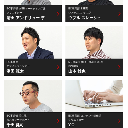
EC事業部 WEBマーケティング課
EC事業部 SSE部
クリエイター
システムエンジニア
清田 アンドリュー 亨
ウプル スレーシュ
FC事業部
MD事業部 物流・商品企画1部
オフィスプランナー
商品開発
湯田 涼太
山本 雄也
EC事業部 受注課
EC事業部 コンテンツ制作課
カスタマーサポート
クリエイター
千田 健司
Y.O.