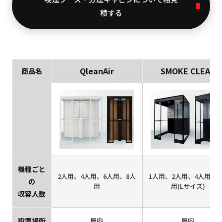
積する
QleanAir
SMOKE CLEAR
商品名
機種ごと
2人用、4人用、6人用、8人
1人用、2人用、4人用、4
の
用
用(Lサイズ)
収容人数
設置場所
屋内
屋内