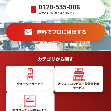
0120-535-808
電
話
番
10:00~17:00
(土・日・祝日除く)
号：
無料でプロに相談する
カテゴリから探す
ウォーターサーバー
オフィスコンビニ・
設置型社食
サービス
喫煙ブース・
分煙キャビン