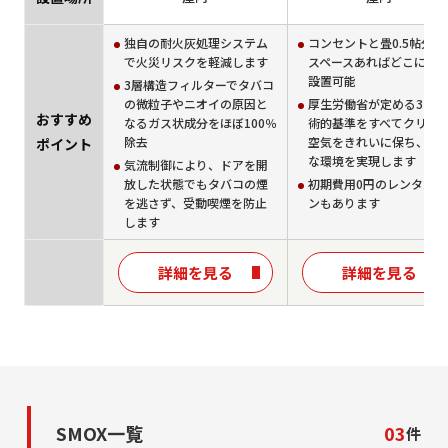
独自の耐火灰処理システム
コンセントと畳0.5帖分の
で火災リスクを軽減します
スペースあればどこにで
設置可能
3層構造フィルターでタバコ
の微粒子やニオイの原因と
厚生労働省が定める3つの
おすすめ
なるガス状成分をほぼ100％
術的基準をすべてクリア
除去
空気をきれいに保ち、快
ポイント
な環境を実現します
気流制御により、ドアを開
放した状態でもタバコの煙
初期費用0円のレンタルプ
を逃さず、受動喫煙を防止
ンもあります
します
詳細を見る
詳細を見る
SMOX一覧
03
件