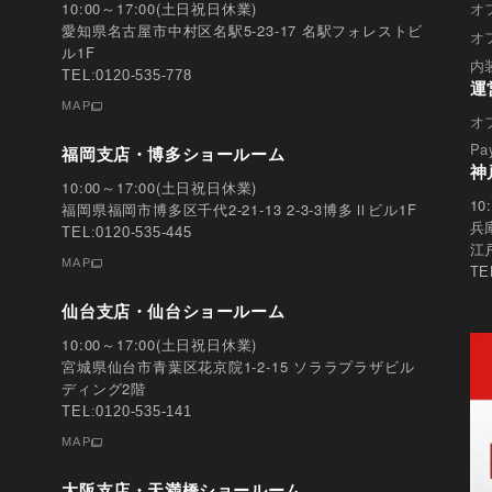
人情報を提供されるかどう
10:00～17:00(土日祝日休業)
オ
愛知県名古屋市中村区名駅5-23-17 名駅フォレストビ
オ
項目をいただけない場合、
ル1F
内
TEL:0120-535-778
運
MAP
オ
Pa
福岡支店・博多ショールーム
神
10:00～17:00(土日祝日休業)
1
福岡県福岡市博多区千代2-21-13 2-3-3博多Ⅱビル1F
兵
TEL:0120-535-445
江
MAP
TE
仙台支店・仙台ショールーム
10:00～17:00(土日祝日休業)
宮城県仙台市青葉区花京院1-2-15 ソララプラザビル
ディング2階
TEL:0120-535-141
MAP
大阪支店・天満橋ショールーム