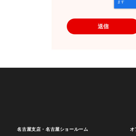
報の開示等（利用目的の通
の停止または消去、第三者
合わせ窓口に申し出ること
を確認させていただいたう
【お問合せ窓口】 オフィ
個人情報問合せ窓口 〒102-
ンタービル7F
メールアドレス：ocprivacy@of
TEL：03-6833-0000 （受
※ 土・日曜日、祝日、年
降の対応とさせていただき
6. 個人情報を提供される
名古屋支店・名古屋ショールーム
オ