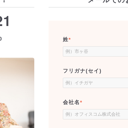
21
0
姓
*
フリガナ(セイ)
会社名
*