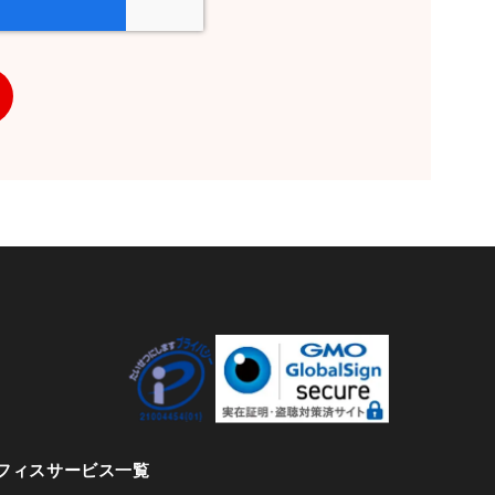
知、開示、内容の訂正・追加・削除、利用
への提供の停止）に関して、下記の当社問
ができます。その際、当社はお客様ご本人
えで、合理的な期間内に対応いたします。
スコム株式会社
0073 東京都千代田区九段北4-1-7 九段セ
ficecom.co.jp
付時間10:00～17:00※）
末年始、ゴールデンウィーク期間は翌営業日以
ます。
ことの任意性について ご本人様が当社に個
フィスサービス一覧