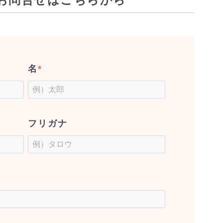
名
*
フリガナ