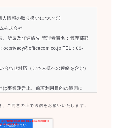
個人情報の取り扱いについて】
コム株式会社
職名、所属及び連絡先 管理者職名：管理部部
vacy@officecom.co.jp TEL：03-
お問い合わせ対応（ご本人様への連絡を含む）
当社は事業運営上、前項利用目的の範囲に
託することがあります。この場合、個人情
き、ご同意の上で送信をお願いいたします。
選定し、個人情報の適正管理・機密保持に
切な管理を実施させます。
求 ご本人様は、当社に対してご自身の個人情