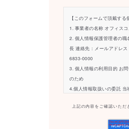
【このフォームで頂戴する
1. 事業者の名称 オフィス
2. 個人情報保護管理者の
長 連絡先：メールアドレス：ocpri
6833-0000
3. 個人情報の利用目的 
のため
4.個人情報取扱いの委託 
限って個人情報を外部に委
上記の内容をご確認いただ
報保護水準の高い委託先を
ついての契約を交わし、適
5. 個人情報の開示等の請