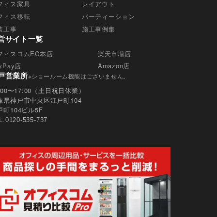
かは任意によるものです。ただし、必要な
フィス家具
レイアウト
フィス移転
パーティーション
適切な対応ができない場合があります。
装工事
施工事例集
営サイト一覧
フィスコムEC本店
楽天市場店
yPay店
Amazon店
戸営業所
※ショールーム機能はございません。
0:00〜17:00（土日祝日休業）
庫県神戸市中央区江戸町104
戸町104ビル5F
L:0120-535-737