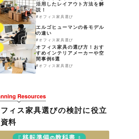
活用したレイアウト方法を解
説！
オフィス家具選び
エルゴヒューマンの各モデル
4
の違い
オフィス家具選び
オフィス家具の選び方！おす
5
すめインテリアメーカーや空
間事例6選
オフィス家具選び
anning Resources
オフィス家具選びの検討に役立
つ資料