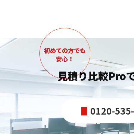
初めての方でも
安心！
見積り比較Pro
0120-535
電
話
番
号：