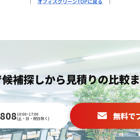
｜
オフィスグリーンTOPに戻る
｜
で候補探しから
見積りの比較
-808
無料で
10:00~17:00
(土・日・祝日除く)