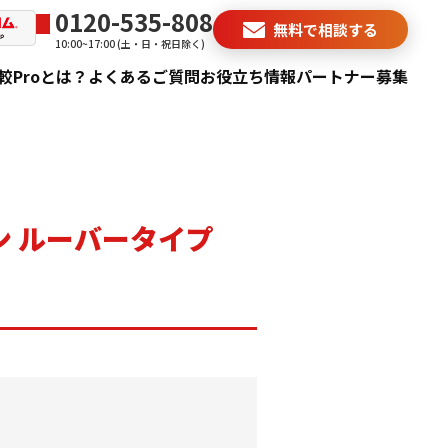
0120-535-808
無料で相談する
電
10:00~17:00 (土・日・祝日除く)
話
番
号：
較Proとは？
よくあるご質問
お役立ち情報
パートナー募集
ン ルーバータイプ